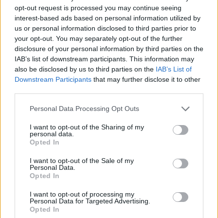
produit
Ce
opt-out request is processed you may continue seeing
être
interest-based ads based on personal information utilized by
produit
choisies
Colapuy d’Hiver
us or personal information disclosed to third parties prior to
a
sur
Chair fine, ferme, juteuse et
your opt-out. You may separately opt-out of the further
sucrée
plusieurs
la
Choix des options
disclosure of your personal information by third parties on the
variations.
page
19,00
€
IAB’s list of downstream participants. This information may
Ce
Les
du
also be disclosed by us to third parties on the
IAB’s List of
produit
options
produit
Downstream Participants
that may further disclose it to other
a
Court Pendu Gris
peuvent
third parties.
Chair ferme, très fine,
plusieurs
être
croquante, très sucrée,
Choix des options
Personal Data Processing Opt Outs
variations.
odorante et parfumé, odeur de
choisies
cannelle
Les
sur
Ce
I want to opt-out of the Sharing of my
options
personal data.
la
produit
19,00
€
Opted In
peuvent
page
a
être
du
I want to opt-out of the Sale of my
plusieurs
Court Pendu Rouge
choisies
Personal Data.
produit
variations.
Chair blanche verdâtre, ferme,
Opted In
sur
croquante, juteuse, à saveur
Les
Choix des options
la
très sucrée et légèrement
I want to opt-out of processing my
options
acidulée
Personal Data for Targeted Advertising.
page
Ce
peuvent
Opted In
du
produit