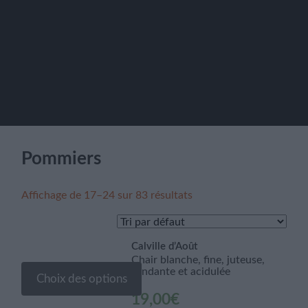
Pommiers
Affichage de 17–24 sur 83 résultats
Calville d’Août
Chair blanche, fine, juteuse,
fondante et acidulée
Choix des options
19,00
€
Ce