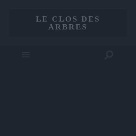
LE CLOS DES
ARBRES
Toggle
Toggle
search
mobile
field
menu