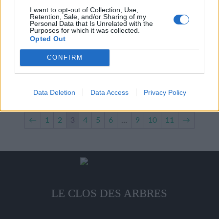
19,00
€
être
produit
I want to opt-out of Collection, Use,
a
choisies
Retention, Sale, and/or Sharing of my
plusieurs
Personal Data that Is Unrelated with the
sur
Cox’s Orange
Purposes for which it was collected.
variations.
la
Chair fine de couleur jaune
Opted Out
crème, croquante, légèrement
Les
page
acidulée juteuse et très sucrée,
CONFIRM
options
du
excellente qualité gustative
Choix des options
peuvent
produit
Ce
19,00
€
être
Data Deletion
Data Access
Privacy Policy
produit
choisies
a
sur
plusieurs
la
←
1
2
3
4
5
6
…
9
10
11
→
variations.
page
Les
du
options
produit
peuvent
être
choisies
LE CLOS DES ARBRES
sur
la