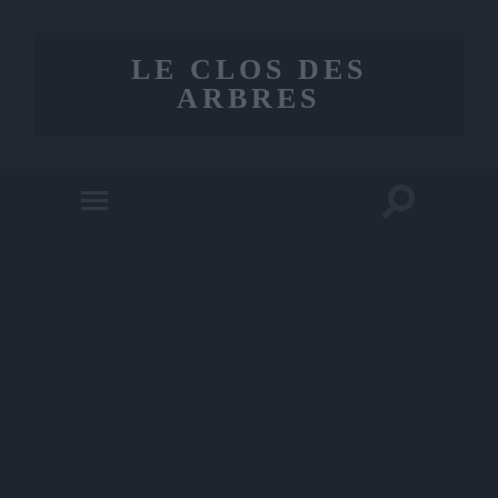
LE CLOS DES
ARBRES
Toggle
Toggle
search
mobile
field
menu