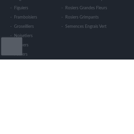
Figuiers
Rosiers Grandes Fleurs
Framboisiers
Rosiers Grimpants
Groseilliers
Semences Engrais Vert
Noisetiers
Pêchers
Poiriers
CONTACT
LE CLOS DES ARBRES
364 rue du Cohu - Meron - 49260 MONTREUIL
BELLAY