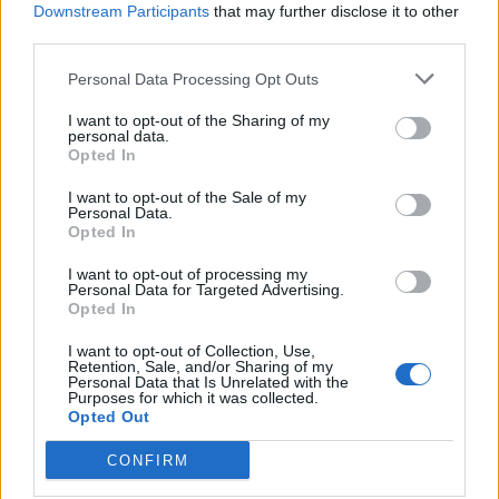
Downstream Participants
that may further disclose it to other
Le trou dépendra évidemment du type de racines de
third parties.
votre porte-greffes, si elles sont pivotantes,
plongeantes ou si elles sont tendances à partir à
Personal Data Processing Opt Outs
l’horizontal.
I want to opt-out of the Sharing of my
personal data.
De manières générales, vous pouvez réaliser un trou de
Opted In
50 cm de diamètre et 40 à 50 cm de profondeur.
I want to opt-out of the Sale of my
Personal Data.
Réalisez au fond du trou un petit monticule, sur lequel
Opted In
vous ferez reposer les racines. Ajustez sa hauteur pour
I want to opt-out of processing my
que le point de greffe soit situé juste à la hauteur du
Personal Data for Targeted Advertising.
sol. Une façon toute simple de procéder consiste à
Opted In
coucher un tuteur ou même le manche d’un outil de
I want to opt-out of Collection, Use,
jardin en travers du trou et à placer le collet de l’arbre
Retention, Sale, and/or Sharing of my
Personal Data that Is Unrelated with the
au même niveau.
Purposes for which it was collected.
Opted Out
Fin de la plantation
CONFIRM
Vous pouvez reboucher par la suite le trou avec le