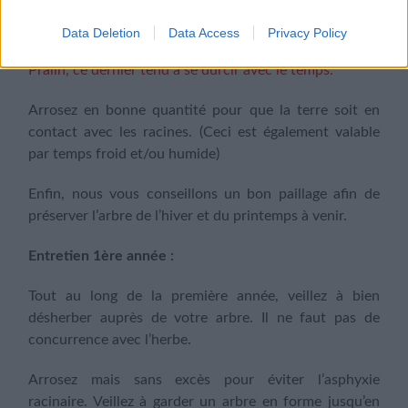
reste de terre.
Data Deletion
Data Access
Privacy Policy
Attention : ne pas confondre terre avec le reste de
Pralin, ce dernier tend à se durcir avec le temps.
Arrosez en bonne quantité pour que la terre soit en
contact avec les racines. (Ceci est également valable
par temps froid et/ou humide)
Enfin, nous vous conseillons un bon paillage afin de
préserver l’arbre de l’hiver et du printemps à venir.
Entretien 1ère année :
Tout au long de la première année, veillez à bien
désherber auprès de votre arbre. Il ne faut pas de
concurrence avec l’herbe.
Arrosez mais sans excès pour éviter l’asphyxie
racinaire. Veillez à garder un arbre en forme jusqu’en