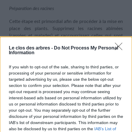
Préparation des racines
Cette étape est primordial afin de procéder à la mise en
place des plants. Supprimez les racines abîmées
(cassées et malades) et raccourcissez celles qui sont
trop longues.
Le clos des arbres -
Do Not Process My Personal
Information
Afin de garantir une bonne reprise, le Pralinage est une
méthode à ne pas oublier. Vous pouvez trouver une
If you wish to opt-out of the sale, sharing to third parties, or
préparation toute faite dans le commerce ou alors
processing of your personal or sensitive information for
mettre les mains à la pâte avec un mélange d’argile,
targeted advertising by us, please use the below opt-out
bouse de vache, de terre grasse et d’eau.
section to confirm your selection. Please note that after your
opt-out request is processed you may continue seeing
Mise en place
interest-based ads based on personal information utilized by
us or personal information disclosed to third parties prior to
La préparation du trou demande de la rigueur. Ce
your opt-out. You may separately opt-out of the further
disclosure of your personal information by third parties on the
dernier doit être de bonnes dimensions pour laisser les
IAB’s list of downstream participants. This information may
racines s’y installer confortablement.
also be disclosed by us to third parties on the
IAB’s List of