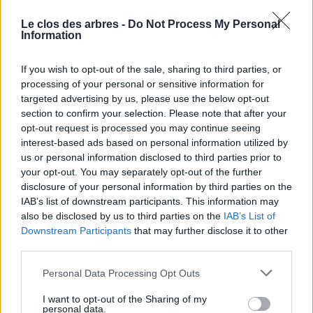
peut provoquer de l’asphyxie racinaire, les racines
Le clos des arbres -
Do Not Process My Personal
pourrissent et les plants risquent de souffrir, voire
Information
dépérir. Espérons que le printemps et l’été seront plus
dociles avec ces jeunes plantations !
If you wish to opt-out of the sale, sharing to third parties, or
processing of your personal or sensitive information for
De notre côté, la pépinière va se réveiller, et donc nous
targeted advertising by us, please use the below opt-out
occuper. Entretien, désherbage, ébourgeonnage… La
section to confirm your selection. Please note that after your
opt-out request is processed you may continue seeing
saison de vente s’arrête pour laisser place à la
interest-based ads based on personal information utilized by
production.
us or personal information disclosed to third parties prior to
your opt-out. You may separately opt-out of the further
Nous vous donnons rdv l’automne prochain pour une
disclosure of your personal information by third parties on the
nouvelle saison de vente
. N’hésitez pas à réfléchir d’ici
IAB’s list of downstream participants. This information may
là à vos projets de plantation, pour ne pas être pris au
also be disclosed by us to third parties on the
IAB’s List of
dépourvu : choix des porte-greffes, des variétés.
Downstream Participants
that may further disclose it to other
N’hésitez pas à nous questionner, venir visiter la
third parties.
pépinière, et réserver les plants si vous êtes arrêté sur
Personal Data Processing Opt Outs
des choix bien précis.
I want to opt-out of the Sharing of my
personal data.