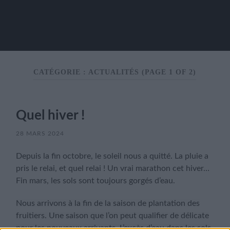
CATÉGORIE :
ACTUALITÉS
(PAGE 1 OF 2)
Quel hiver !
28 MARS 2024
Depuis la fin octobre, le soleil nous a quitté. La pluie a
pris le relai, et quel relai ! Un vrai marathon cet hiver…
Fin mars, les sols sont toujours gorgés d’eau.
Nous arrivons à la fin de la saison de plantation des
fruitiers. Une saison que l’on peut qualifier de délicate
pour les nouveaux arrivants. L’excès d’eau dans les sols