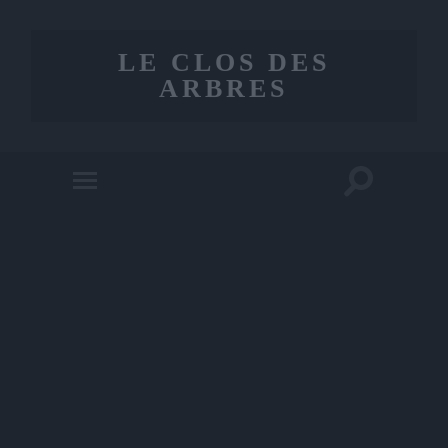
LE CLOS DES
ARBRES
Toggle
Toggle
search
mobile
field
menu