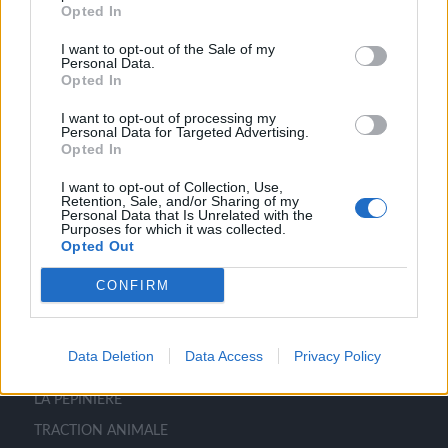
Opted In
« OLDER
I want to opt-out of the Sale of my
Personal Data.
Opted In
I want to opt-out of processing my
Personal Data for Targeted Advertising.
Opted In
I want to opt-out of Collection, Use,
LE CLOS DES ARBRES
Retention, Sale, and/or Sharing of my
Personal Data that Is Unrelated with the
Purposes for which it was collected.
Opted Out
CONFIRM
MENU
Data Deletion
Data Access
Privacy Policy
ACCUEIL
LA PÉPINIÈRE
TRACTION ANIMALE