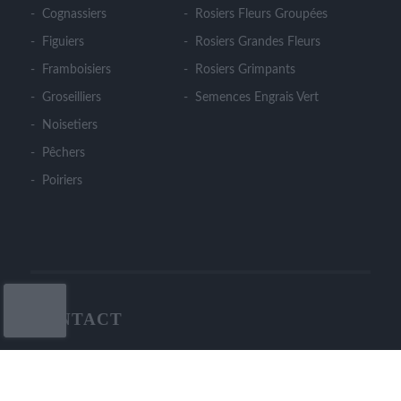
Cognassiers
Rosiers Fleurs Groupées
Figuiers
Rosiers Grandes Fleurs
Framboisiers
Rosiers Grimpants
Groseilliers
Semences Engrais Vert
Noisetiers
Pêchers
Poiriers
CONTACT
LE CLOS DES ARBRES
364 rue du Cohu - Meron - 49260 MONTREUIL