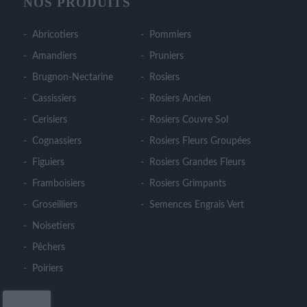
NOS PRODUITS
Abricotiers
Pommiers
Amandiers
Pruniers
Brugnon-Nectarine
Rosiers
Cassissiers
Rosiers Ancien
Cerisiers
Rosiers Couvre Sol
Cognassiers
Rosiers Fleurs Groupées
Figuiers
Rosiers Grandes Fleurs
Framboisiers
Rosiers Grimpants
Groseilliers
Semences Engrais Vert
Noisetiers
Pêchers
Poiriers