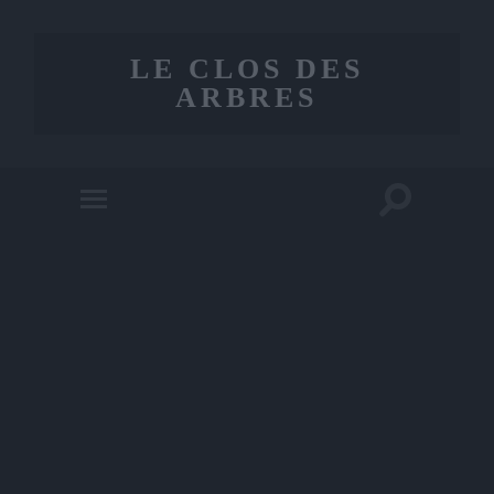
LE CLOS DES
ARBRES
Toggle
Toggle
search
mobile
field
menu