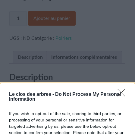
quantité
Ajouter au panier
de
Doyenne
de
Poitiers
UGS :
ND
Catégorie :
Poiriers
Description
Informations complémentaires
Description
Peau verte avec du rouge.
Le clos des arbres -
Do Not Process My Personal
Information
Maturité octobre – décembre.
If you wish to opt-out of the sale, sharing to third parties, or
Informations complémentaires
processing of your personal or sensitive information for
targeted advertising by us, please use the below opt-out
section to confirm your selection. Please note that after your