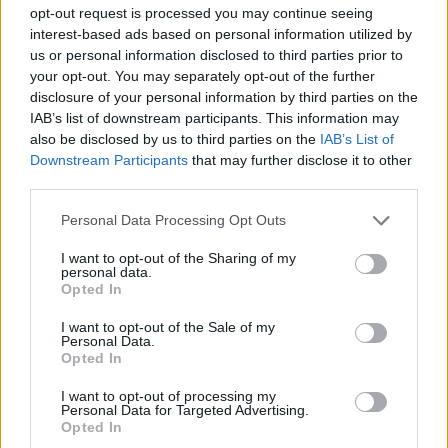
opt-out request is processed you may continue seeing
Porte-greffe
Cognassier de Provence, Poirier Franc
interest-based ads based on personal information utilized by
us or personal information disclosed to third parties prior to
your opt-out. You may separately opt-out of the further
Produits similaires
disclosure of your personal information by third parties on the
IAB’s list of downstream participants. This information may
Beurré Superfin
also be disclosed by us to third parties on the
IAB’s List of
Fruit gros irrégulier, poire
Downstream Participants
that may further disclose it to other
fraiche, juteuse , acidulée
Ce
et gouteuse. Originaire de
Choix des options
third parties.
produit
l’Anjou
a
Personal Data Processing Opt Outs
19,00
€
plusieurs
I want to opt-out of the Sharing of my
variations.
personal data.
Les
Opted In
Triomphe de Trélazé
Ce
Belle poire rouge, chair
options
Choix des options
juteuse et sucrée, goût
I want to opt-out of the Sale of my
produit
peuvent
Personal Data.
agréable
a
Opted In
être
plusieurs
19,00
€
choisies
I want to opt-out of processing my
variations.
sur
Personal Data for Targeted Advertising.
Les
Opted In
la
Williams Rouge