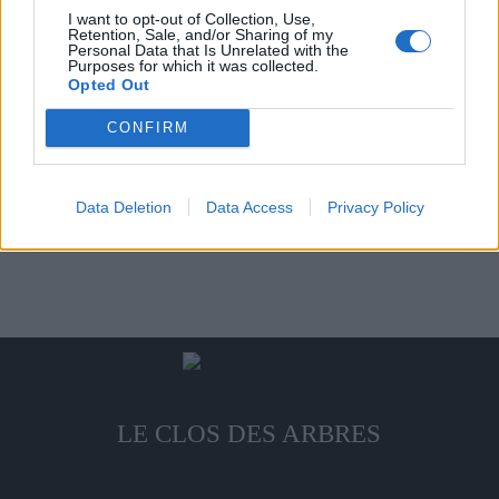
options
page
Fruit rouge, chair fine,
I want to opt-out of Collection, Use,
peuvent
juteuse et sucrée
du
Retention, Sale, and/or Sharing of my
Ce
Choix des options
Personal Data that Is Unrelated with the
être
produit
produit
Purposes for which it was collected.
19,00
€
choisies
Opted Out
a
sur
plusieurs
CONFIRM
la
variations.
Comtesse de Paris
Ce
page
Chair fine, blanche et
Les
Choix des options
sucrée
produit
du
options
Data Deletion
Data Access
Privacy Policy
a
produit
peuvent
19,00
€
plusieurs
être
variations.
choisies
Les
sur
options
la
peuvent
page
être
du
choisies
produit
sur
LE CLOS DES ARBRES
la
page