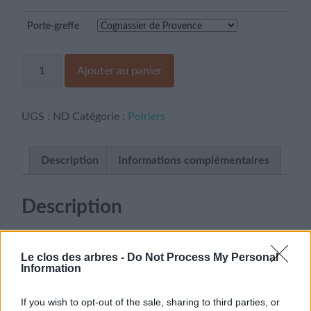
Porte-greffe
quantité
Ajouter au panier
de
Olivier
de
Serres
UGS :
ND
Catégorie :
Poiriers
Description
Informations complémentaires
Description
Fruit de gros calibre, aplati, de couleur jaune-vert
tacheté de brun à rouge, à la chair fondante, assez fine,
Le clos des arbres -
Do Not Process My Personal
très juteuse, parfumée et bien sucrée. Maturité de
Information
Janvier à Mars.
If you wish to opt-out of the sale, sharing to third parties, or