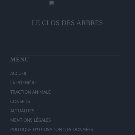
produit
être
choisies
sur
LE CLOS DES ARBRES
la
page
du
produit
MENU
ACCUEIL
LA PÉPINIÈRE
TRACTION ANIMALE
CONSEILS
ACTUALITÉS
MENTIONS LÉGALES
POLITIQUE D’UTILISATION DES DONNÉES