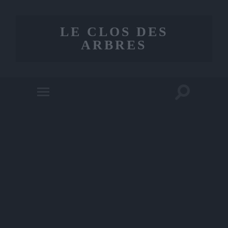
LE CLOS DES
ARBRES
Toggle
Toggle
search
mobile
field
menu