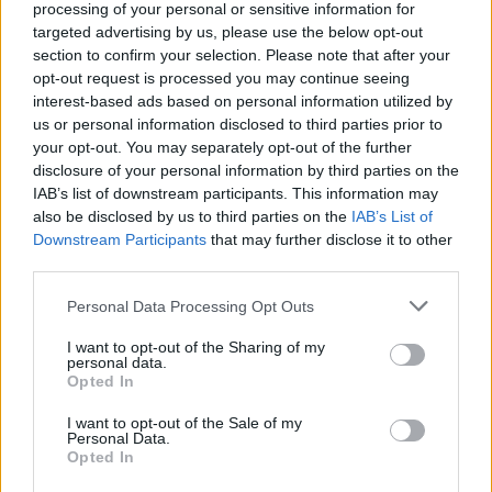
processing of your personal or sensitive information for
Informations complémentaires
targeted advertising by us, please use the below opt-out
section to confirm your selection. Please note that after your
opt-out request is processed you may continue seeing
barcode
440715008746
interest-based ads based on personal information utilized by
us or personal information disclosed to third parties prior to
Porte-greffe
Cognassier de Provence, Poirier Franc
your opt-out. You may separately opt-out of the further
disclosure of your personal information by third parties on the
IAB’s list of downstream participants. This information may
Produits similaires
also be disclosed by us to third parties on the
IAB’s List of
Downstream Participants
that may further disclose it to other
Jules Guyot
third parties.
Chair tendre et fine, sucrée
et fondante. Originaire de
Ce
Personal Data Processing Opt Outs
Troyes (Aube)
Choix des options
produit
I want to opt-out of the Sharing of my
a
19,00
€
personal data.
plusieurs
Opted In
variations.
Triomphe de Trélazé
I want to opt-out of the Sale of my
Les
Ce
Belle poire rouge, chair
Personal Data.
Choix des options
juteuse et sucrée, goût
Opted In
options
produit
agréable
peuvent
a