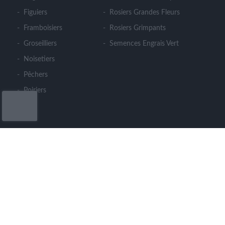
Figuiers
Rosiers Grandes Fleurs
Framboisiers
Rosiers Grimpants
Groseilliers
Semences Engrais Vert
Noisetiers
Pêchers
Poiriers
CONTACT
LE CLOS DES ARBRES
364 rue du Cohu - Meron - 49260 MONTREUIL
BELLAY