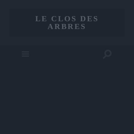
LE CLOS DES
ARBRES
Toggle
Toggle
search
mobile
field
menu