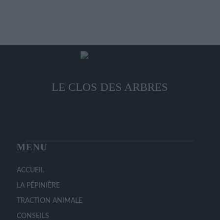
être
plusieurs
choisies
variations.
sur
Les
la
options
page
peuvent
du
être
produit
choisies
LE CLOS DES ARBRES
sur
la
page
du
produit
MENU
ACCUEIL
LA PÉPINIÈRE
TRACTION ANIMALE
CONSEILS