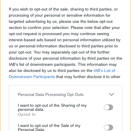
Récolte en octobre. Bonne pomme à croquer et à cuire.
If you wish to opt-out of the sale, sharing to third parties, or
processing of your personal or sensitive information for
Arbre à vigueur moyenne, bonne mise à fruit , peu être
targeted advertising by us, please use the below opt-out
sensible au chancre en terrain argileux.
section to confirm your selection. Please note that after your
opt-out request is processed you may continue seeing
interest-based ads based on personal information utilized by
Informations complémentaires
us or personal information disclosed to third parties prior to
your opt-out. You may separately opt-out of the further
disclosure of your personal information by third parties on the
Porte-greffe
MM106, Pommier Franc
IAB’s list of downstream participants. This information may
also be disclosed by us to third parties on the
IAB’s List of
Downstream Participants
that may further disclose it to other
Produits similaires
third parties.
Calville Rouge
Personal Data Processing Opt Outs
Ce
Pomme rouge plus haute
Choix des options
que large, chair blanche un
produit
I want to opt-out of the Sharing of my
peu rosé du coté de la
personal data.
a
peau
Opted In
plusieurs
19,00
€
I want to opt-out of the Sale of my
variations.
Personal Data.