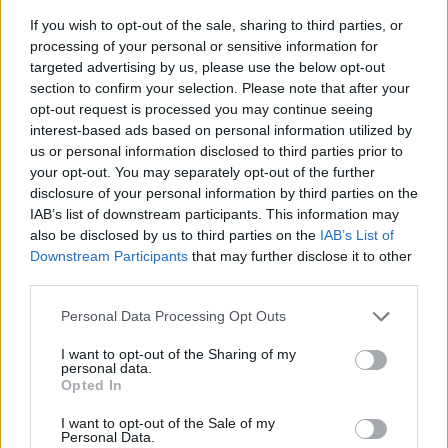
Arbre de vigueur moyenne, assez résistante aux
If you wish to opt-out of the sale, sharing to third parties, or
maladies.
processing of your personal or sensitive information for
targeted advertising by us, please use the below opt-out
section to confirm your selection. Please note that after your
Informations complémentaires
opt-out request is processed you may continue seeing
interest-based ads based on personal information utilized by
us or personal information disclosed to third parties prior to
your opt-out. You may separately opt-out of the further
Porte-greffe
MM106, Pommier Franc
disclosure of your personal information by third parties on the
IAB’s list of downstream participants. This information may
Produits similaires
also be disclosed by us to third parties on the
IAB’s List of
Downstream Participants
that may further disclose it to other
third parties.
Court Pendu Gris
Ce
Chair ferme, très fine,
Choix des options
croquante, très sucrée,
Personal Data Processing Opt Outs
produit
odorante et parfumé,
a
odeur de cannelle
I want to opt-out of the Sharing of my
plusieurs
personal data.
Opted In
19,00
€
variations.
Les
I want to opt-out of the Sale of my
Personal Data.
options
Pomme Cloche