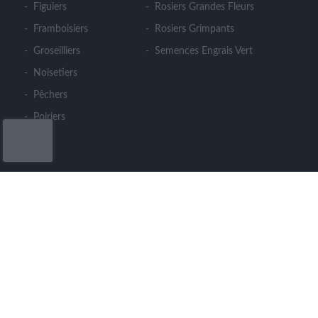
Figuiers
Rosiers Grandes Fleurs
Framboisiers
Rosiers Grimpants
Groseilliers
Semences Engrais Vert
Noisetiers
Pêchers
Poiriers
CONTACT
LE CLOS DES ARBRES
364 rue du Cohu - Meron - 49260 MONTREUIL
BELLAY