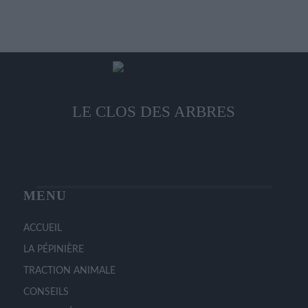
options
page
peuvent
du
être
produit
choisies
sur
la
LE CLOS DES ARBRES
page
du
produit
MENU
ACCUEIL
LA PÉPINIÈRE
TRACTION ANIMALE
CONSEILS