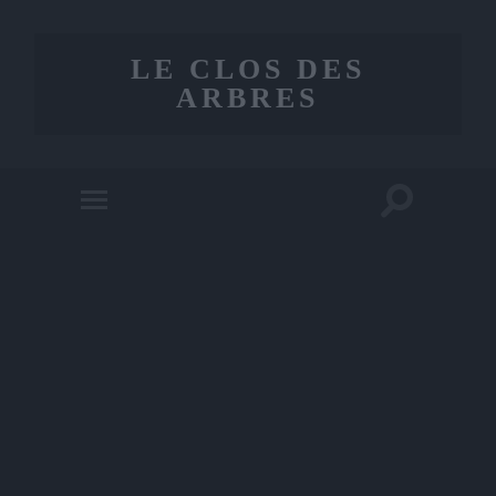
LE CLOS DES
ARBRES
Toggle
Toggle
search
mobile
field
menu