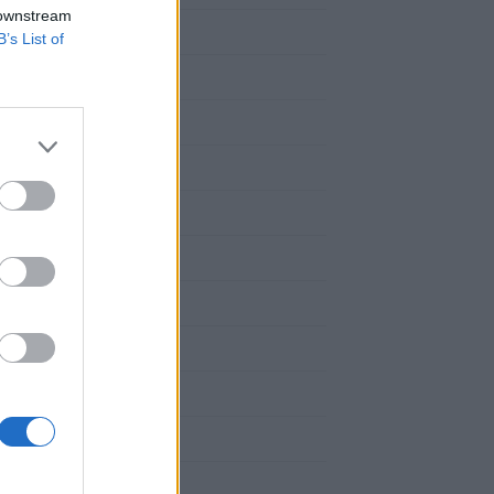
 downstream
Amandiers
B’s List of
Brugnon-Nectarine
Cassissiers
Cerisiers
Cognassiers
Figuiers
Framboisiers
Groseilliers
Noisetiers
Pêchers
Poiriers