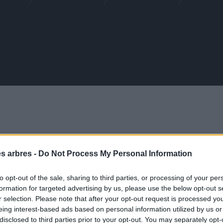
ne
es arbres -
Do Not Process My Personal Information
to opt-out of the sale, sharing to third parties, or processing of your per
formation for targeted advertising by us, please use the below opt-out s
19,00
€
r selection. Please note that after your opt-out request is processed y
eing interest-based ads based on personal information utilized by us or
disclosed to third parties prior to your opt-out. You may separately opt-
Porte-