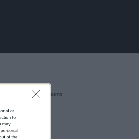
CATÉGORIES DE PRODUITS
LES FRUITIERS
sonal or
ection to
Caseille
ou may
 personal
Abricotiers
out of the