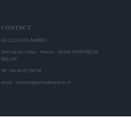
CONTACT
LE CLOS DES ARBRES
364 rue du Cohu - Meron - 49260 MONTREUIL
BELLAY
Tél : 06 86 85 04 98
email : contact@leclosdesarbres.fr