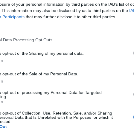
losure of your personal information by third parties on the IAB’s list of
greffe
. This information may also be disclosed by us to third parties on the
IA
Participants
that may further disclose it to other third parties.
quantité
Ajouter au panier
de
l Data Processing Opt Outs
Sainte
Germaine
UGS :
ND
Catégorie :
Pommiers
o opt-out of the Sharing of my personal data.
In
o opt-out of the Sale of my Personal Data.
In
to opt-out of processing my Personal Data for Targeted
ing.
émentaires
In
o opt-out of Collection, Use, Retention, Sale, and/or Sharing
ersonal Data that Is Unrelated with the Purposes for which it
lected.
ranc
Out