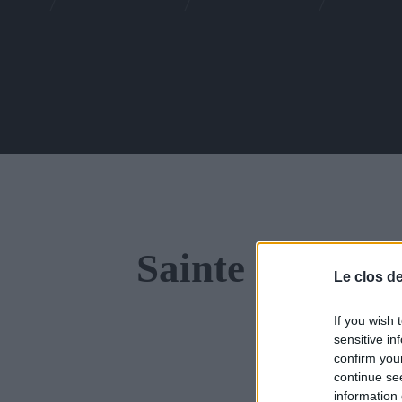
Sainte Germai
Le clos d
If you wish 
sensitive in
confirm you
continue se
information 