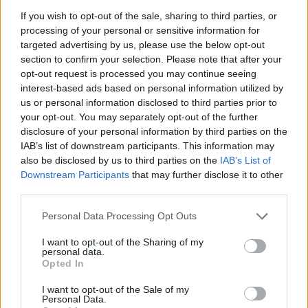
Récolte fin juillet-aout. Floraison assez tardive , peut
If you wish to opt-out of the sale, sharing to third parties, or
convenir en région un peu froide.
processing of your personal or sensitive information for
targeted advertising by us, please use the below opt-out
section to confirm your selection. Please note that after your
Informations complémentaires
opt-out request is processed you may continue seeing
interest-based ads based on personal information utilized by
us or personal information disclosed to third parties prior to
barcode
440414003684
your opt-out. You may separately opt-out of the further
disclosure of your personal information by third parties on the
Porte-greffe
Prunier Myrobolan, Prunier Saint-Julien
IAB’s list of downstream participants. This information may
also be disclosed by us to third parties on the
IAB’s List of
Downstream Participants
that may further disclose it to other
Produits similaires
third parties.
Tardif de Bordaneil
Personal Data Processing Opt Outs
Fruit juteux et sucré,
excellente qualité
Ce
I want to opt-out of the Sharing of my
gustative. Originaire de
Choix des options
personal data.
produit
Vienne
Opted In
a
21,00
€
plusieurs
I want to opt-out of the Sale of my
Personal Data.
variations.