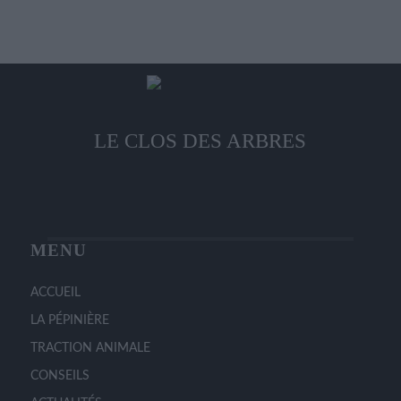
plusieurs
la
variations.
page
Les
du
options
produit
peuvent
être
choisies
LE CLOS DES ARBRES
sur
la
page
du
produit
MENU
ACCUEIL
LA PÉPINIÈRE
TRACTION ANIMALE
CONSEILS