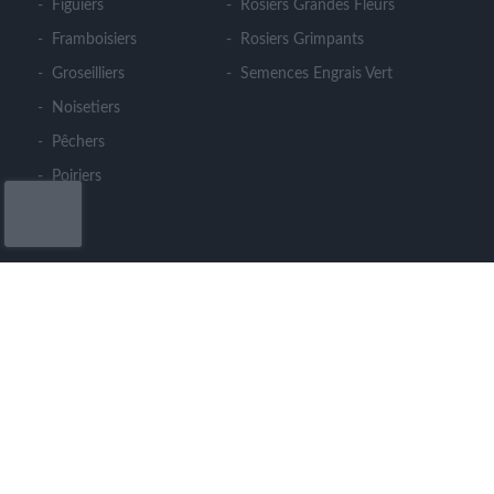
Figuiers
Rosiers Grandes Fleurs
Framboisiers
Rosiers Grimpants
Groseilliers
Semences Engrais Vert
Noisetiers
Pêchers
Poiriers
CONTACT
LE CLOS DES ARBRES
364 rue du Cohu - Meron - 49260 MONTREUIL
BELLAY