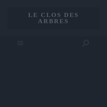
LE CLOS DES
ARBRES
Toggle
Toggle
search
mobile
field
menu