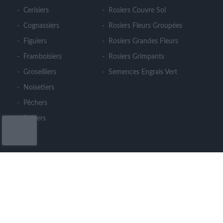
Cerisiers
Rosiers Couvre Sol
Cognassiers
Rosiers Fleurs Groupées
Figuiers
Rosiers Grandes Fleurs
Framboisiers
Rosiers Grimpants
Groseilliers
Semences Engrais Vert
Noisetiers
Pêchers
Poiriers
CONTACT
LE CLOS DES ARBRES