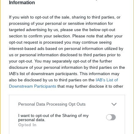
Chair tendre fine et juteuse sucrée sans acidité,
Information
parfum anisé. Bonne pomme à couteau . Maturité à
partir de décembre
If you wish to opt-out of the sale, sharing to third parties, or
processing of your personal or sensitive information for
targeted advertising by us, please use the below opt-out
Informations complémentaires
section to confirm your selection. Please note that after your
opt-out request is processed you may continue seeing
interest-based ads based on personal information utilized by
barcode
440715008289
us or personal information disclosed to third parties prior to
your opt-out. You may separately opt-out of the further
Porte-greffe
MM106, Pommier Franc
disclosure of your personal information by third parties on the
IAB’s list of downstream participants. This information may
also be disclosed by us to third parties on the
IAB’s List of
Produits similaires
Downstream Participants
that may further disclose it to other
third parties.
Transparente de Croncels
Ce
Gros fruit blanc à chair
Personal Data Processing Opt Outs
Choix des options
fine tendre et juteuse à
produit
saveur acidulée et
I want to opt-out of the Sharing of my
a
parfumée
personal data.
plusieurs
Opted In
19,00
€
variations.