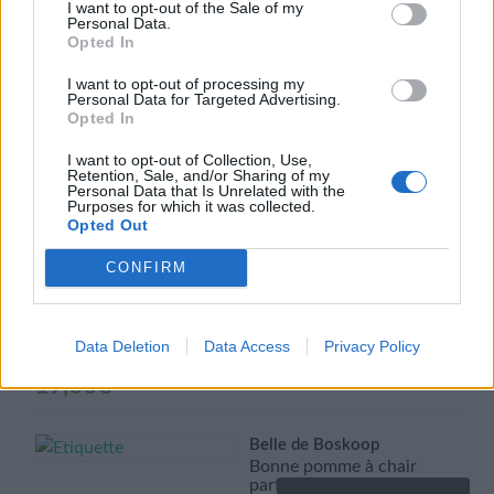
I want to opt-out of the Sale of my
Les
Personal Data.
options
Opted In
Cox’s Orange
peuvent
Chair fine de couleur jaune
I want to opt-out of processing my
crème, croquante,
Ce
être
Personal Data for Targeted Advertising.
légèrement acidulée
Choix des options
produit
Opted In
choisies
juteuse et très sucrée,
excellente qualité
a
sur
gustative
I want to opt-out of Collection, Use,
plusieurs
la
Retention, Sale, and/or Sharing of my
Personal Data that Is Unrelated with the
variations.
page
19,00
€
Purposes for which it was collected.
Les
du
Opted Out
options
produit
Reinette de Caux
CONFIRM
peuvent
Ce
La chair est blanc jaunâtre,
Choix des options
être
ferme, juteuse et fine, très
produit
sucrée, légèrement
choisies
a
acidulée et très parfumée
Data Deletion
Data Access
Privacy Policy
sur
plusieurs
la
19,00
€
variations.
page
Les
du
options
Belle de Boskoop
produit
peuvent
Bonne pomme à chair
parfumée sucrée, acidulée,
Ce
être