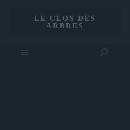
LE CLOS DES
ARBRES
Toggle
Toggle
search
mobile
field
menu