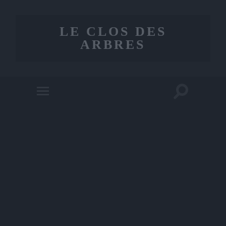
LE CLOS DES
ARBRES
Toggle
Toggle
search
mobile
field
menu