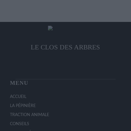
la
variations.
page
Les
du
options
produit
peuvent
être
choisies
LE CLOS DES ARBRES
sur
la
page
du
produit
MENU
ACCUEIL
LA PÉPINIÈRE
TRACTION ANIMALE
CONSEILS