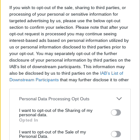
If you wish to opt-out of the sale, sharing to third parties, or
Pollinisateur : Reine Claude d’Oullins, Reine Claude
processing of your personal or sensitive information for
Dorée.
targeted advertising by us, please use the below opt-out
section to confirm your selection. Please note that after your
opt-out request is processed you may continue seeing
Informations complémentaires
interest-based ads based on personal information utilized by
us or personal information disclosed to third parties prior to
your opt-out. You may separately opt-out of the further
Porte-greffe
Prunier Myrobolan, Prunier Saint-Julien
disclosure of your personal information by third parties on the
IAB’s list of downstream participants. This information may
also be disclosed by us to third parties on the
IAB’s List of
Produits similaires
Downstream Participants
that may further disclose it to other
third parties.
Prune d’Ente
Excellente qualité
Personal Data Processing Opt Outs
gustative, très sucrée
Ce
Choix des options
I want to opt-out of the Sharing of my
produit
21,00
€
personal data.
a
Opted In
plusieurs
I want to opt-out of the Sale of my
Reine Claude de Bavay
variations.
Personal Data.
Ce