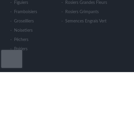
Figuiers
Rosiers Grandes Fleurs
Framboisiers
Rosiers Grimpants
Groseilliers
Semences Engrais Vert
Noisetiers
Pêchers
Poiriers
CONTACT
LE CLOS DES ARBRES
364 rue du Cohu - Meron - 49260 MONTREUIL
BELLAY