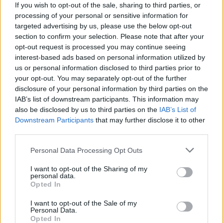
Très bon en confiture.
If you wish to opt-out of the sale, sharing to third parties, or
processing of your personal or sensitive information for
targeted advertising by us, please use the below opt-out
Variété plutôt tardive (fin juillet). Autofertile.
section to confirm your selection. Please note that after your
opt-out request is processed you may continue seeing
Informations complémentaires
interest-based ads based on personal information utilized by
us or personal information disclosed to third parties prior to
your opt-out. You may separately opt-out of the further
disclosure of your personal information by third parties on the
Porte-greffe
Prunier Myrobolan, Prunier Saint-Julien
IAB’s list of downstream participants. This information may
also be disclosed by us to third parties on the
IAB’s List of
Produits similaires
Downstream Participants
that may further disclose it to other
third parties.
Luizet
Personal Data Processing Opt Outs
Gros fruits jaunes orangés
foncés tachetés de rouge.
Ce
Chair tendre, fondante,
Choix des options
I want to opt-out of the Sharing of my
produit
personal data.
acidulée.
Opted In
a
21,00
€
plusieurs
I want to opt-out of the Sale of my
Personal Data.
variations.
Opted In
Les