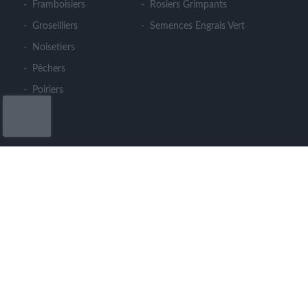
Framboisiers
Rosiers Grimpants
Groseilliers
Semences Engrais Vert
Noisetiers
Pêchers
Poiriers
CONTACT
LE CLOS DES ARBRES
364 rue du Cohu - Meron - 49260 MONTREUIL
BELLAY
Tél : 06 86 85 04 98