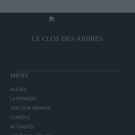
la
Les
page
options
du
peuvent
produit
être
choisies
LE CLOS DES ARBRES
sur
la
page
du
produit
MENU
ACCUEIL
LA PÉPINIÈRE
TRACTION ANIMALE
CONSEILS
ACTUALITÉS