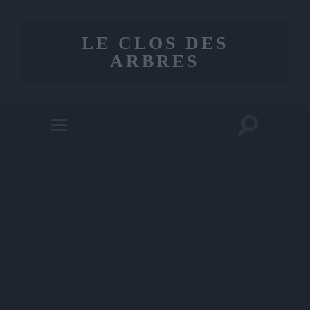
LE CLOS DES
ARBRES
Toggle
Toggle
search
mobile
field
menu