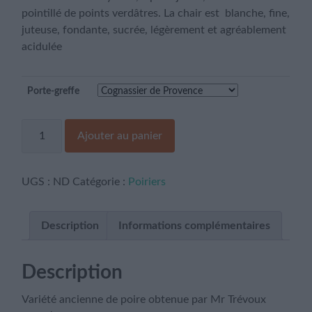
pointillé de points verdâtres. La chair est blanche, fine,
juteuse, fondante, sucrée, légèrement et agréablement
acidulée
Porte-greffe
quantité
Ajouter au panier
de
Précoce
de
Trévoux
UGS :
ND
Catégorie :
Poiriers
Description
Informations complémentaires
Description
Variété ancienne de poire obtenue par Mr Trévoux