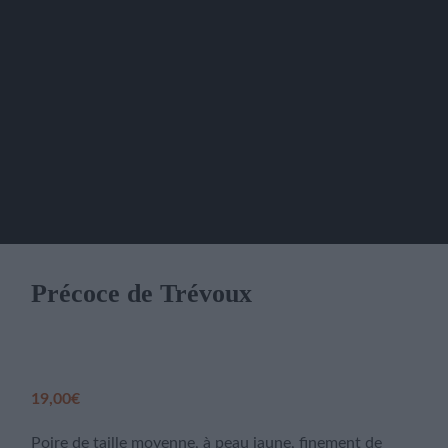
Précoce de Trévoux
19,00
€
Poire de taille moyenne, à peau jaune, finement de