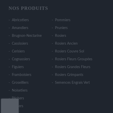
NOS PRODUITS
Abricotiers
Pommiers
Amandiers
Pruniers
Brugnon-Nectarine
Rosiers
Cassissiers
Rosiers Ancien
Cerisiers
Rosiers Couvre Sol
Cognassiers
Rosiers Fleurs Groupées
Figuiers
Rosiers Grandes Fleurs
Framboisiers
Rosiers Grimpants
Groseilliers
Semences Engrais Vert
Noisetiers
Pêchers
Poiriers