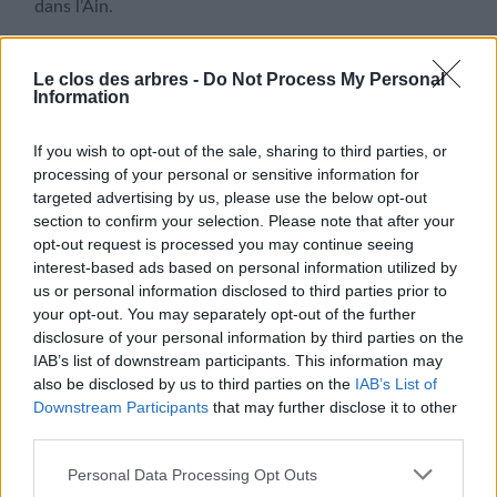
dans l’Ain.
Poire de taille moyenne, à peau jaune, finement de
Le clos des arbres -
Do Not Process My Personal
pointillé de points verdâtres. La chair est blanche, fine,
Information
juteuse, fondante, sucrée, légèrement et agréablement
acidulée
If you wish to opt-out of the sale, sharing to third parties, or
processing of your personal or sensitive information for
Bonne variété de poire à couteau, très bonne à cuire.
targeted advertising by us, please use the below opt-out
section to confirm your selection. Please note that after your
Récolte fin aout -sept.
opt-out request is processed you may continue seeing
interest-based ads based on personal information utilized by
Variété peu ou pas sensible à la tavelure.
us or personal information disclosed to third parties prior to
your opt-out. You may separately opt-out of the further
disclosure of your personal information by third parties on the
IAB’s list of downstream participants. This information may
also be disclosed by us to third parties on the
IAB’s List of
Downstream Participants
that may further disclose it to other
third parties.
Personal Data Processing Opt Outs
Informations complémentaires