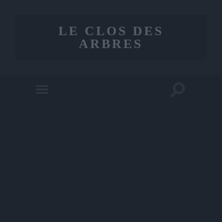
LE CLOS DES
ARBRES
Toggle
Toggle
search
mobile
field
menu