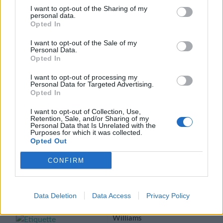
I want to opt-out of the Sharing of my
personal data.
Opted In
Porte-greffe
Cognassier de Provence, Poirier Franc
I want to opt-out of the Sale of my
Personal Data.
Opted In
Produits similaires
I want to opt-out of processing my
Personal Data for Targeted Advertising.
Belle Poitevine
Opted In
Ce
Maturité novembre –
Choix des options
décembre.
produit
I want to opt-out of Collection, Use,
a
Retention, Sale, and/or Sharing of my
19,00
€
Personal Data that Is Unrelated with the
plusieurs
Purposes for which it was collected.
Opted Out
variations.
Williams Rouge
Les
Fruit rouge, chair fine,
CONFIRM
options
juteuse et sucrée
Ce
Choix des options
peuvent
produit
19,00
€
être
a
Data Deletion
Data Access
Privacy Policy
choisies
plusieurs
sur
Williams
variations.