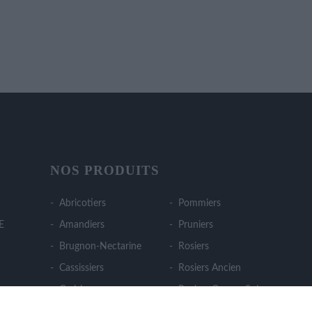
NOS PRODUITS
Abricotiers
Pommiers
E
Amandiers
Pruniers
Brugnon-Nectarine
Rosiers
Cassissiers
Rosiers Ancien
Cerisiers
Rosiers Couvre Sol
Cognassiers
Rosiers Fleurs Groupées