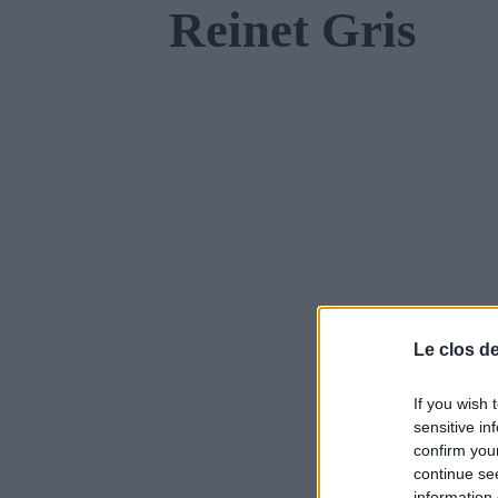
Reinet Gris
Le clos d
If you wish 
sensitive in
confirm you
continue se
information 