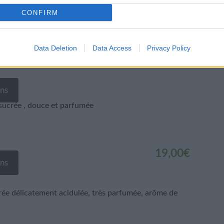
CONFIRM
ranc
Data Deletion
Data Access
Privacy Policy
ons
alins
sucrée , douce et parfumée
19,00
€
ons
crée délicatement acidulée, très parfumée, arôme de