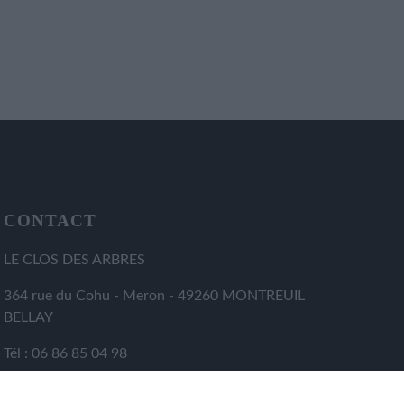
CONTACT
LE CLOS DES ARBRES
364 rue du Cohu - Meron - 49260 MONTREUIL
BELLAY
Tél : 06 86 85 04 98
email : contact@leclosdesarbres.fr