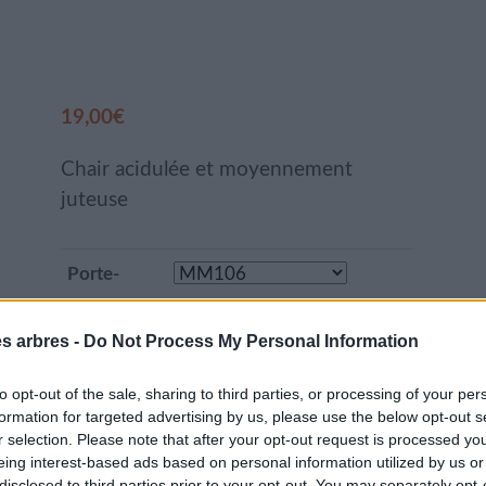
19,00
€
Chair acidulée et moyennement
juteuse
Porte-
greffe
es arbres -
Do Not Process My Personal Information
quantité
Ajouter au panier
to opt-out of the sale, sharing to third parties, or processing of your per
de
formation for targeted advertising by us, please use the below opt-out s
Reinet
r selection. Please note that after your opt-out request is processed y
Gris
eing interest-based ads based on personal information utilized by us or
UGS :
ND
Catégorie :
Pommiers
disclosed to third parties prior to your opt-out. You may separately opt-