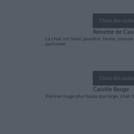
être
plusieurs
choisies
variations.
sur
Choix des opti
Les
la
options
Reinette de Cau
page
Ce
peuvent
La chair est blanc jaunâtre, ferme, juteuse 
parfumée
du
produit
être
produit
a
choisies
plusieurs
sur
variations.
la
Choix des opti
Les
page
options
du
Calville Rouge
Ce
peuvent
Pomme rouge plus haute que large, chair b
produit
produit
être
a
choisies
plusieurs
sur
variations.
la