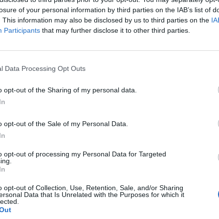
losure of your personal information by third parties on the IAB’s list of
. This information may also be disclosed by us to third parties on the
IA
complémentaires
Participants
that may further disclose it to other third parties.
l Data Processing Opt Outs
o opt-out of the Sharing of my personal data.
teuse. Conservation des pommes jusqu’en
In
o opt-out of the Sale of my Personal Data.
In
to opt-out of processing my Personal Data for Targeted
ing.
In
o opt-out of Collection, Use, Retention, Sale, and/or Sharing
ersonal Data that Is Unrelated with the Purposes for which it
émentaires
lected.
Out