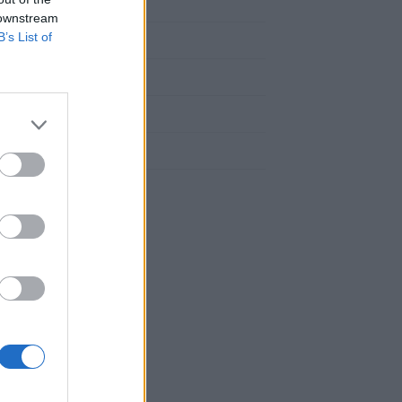
Groseilliers
 downstream
B’s List of
Noisetiers
Pêchers
Poiriers
Pommiers
Pruniers